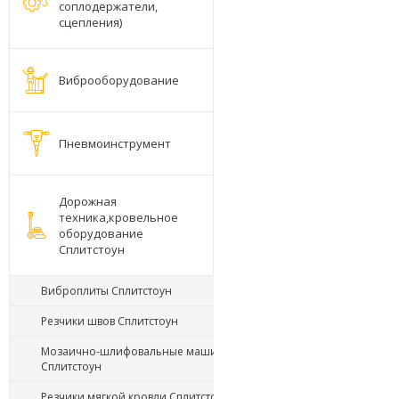
соплодержатели,
сцепления)
Виброоборудование
Пневмоинструмент
Дорожная
техника,кровельное
оборудование
Сплитстоун
Виброплиты Сплитстоун
Резчики швов Сплитстоун
Мозаично-шлифовальные машины
Сплитстоун
Резчики мягкой кровли Сплитстоун